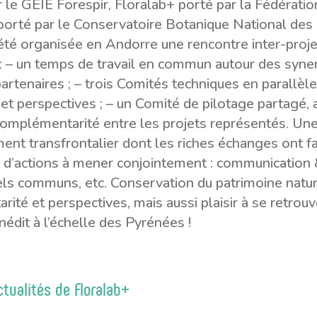
r le GEIE Forespir, Floralab+ porté par la Fédérati
orté par le Conservatoire Botanique National des 
é organisée en Andorre une rencontre inter-projets
: – un temps de travail en commun autour des synerg
rtenaires ; – trois Comités techniques en parallèle, 
et perspectives ; – un Comité de pilotage partagé, a
complémentarité entre les projets représentés. Une
ent transfrontalier dont les riches échanges ont 
 d’actions à mener conjointement : communication
s communs, etc. Conservation du patrimoine nature
ité et perspectives, mais aussi plaisir à se retrou
édit à l’échelle des Pyrénées !
ctualités de Floralab+