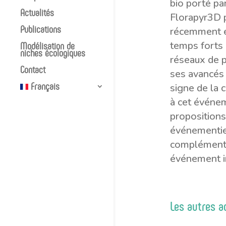
bio porté pa
Actualités
Florapyr3D p
Publications
récemment ét
temps forts 
Modélisation de
niches écologiques
réseaux de pa
Contact
ses avancés 
Français
signe de la 
à cet événem
propositions
événementiel
complémentar
événement in
Les autres a